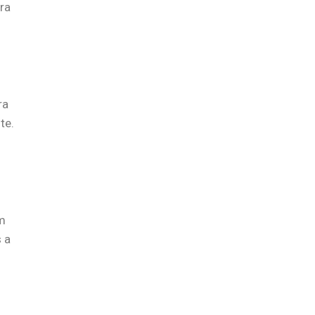
ra
ra
te.
m
 a