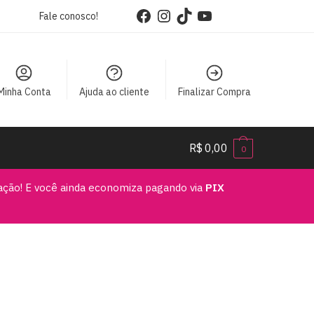
Fale conosco!
Minha Conta
Ajuda ao cliente
Finalizar Compra
R$
0,00
0
vação! E você ainda economiza pagando via
PIX