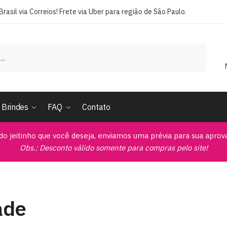
rasil via Correios! Frete via Uber para região de São Paulo.
Brindes
FAQ
Contato
do jeitinho que você deseja, enviamos uma prévia para sua apro
Obs.: Desconto válido somente para compras pelo site!
ade