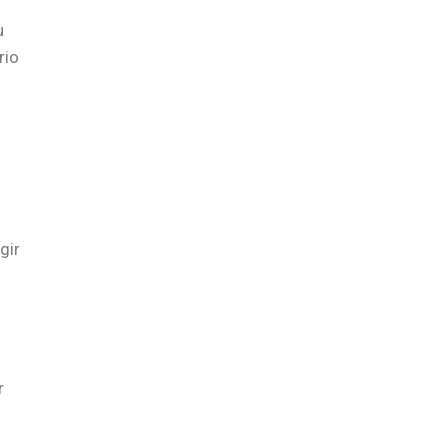
u
rio
gir
r