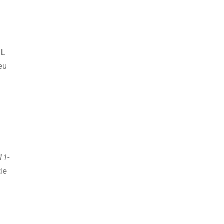
SL
eu
11-
de