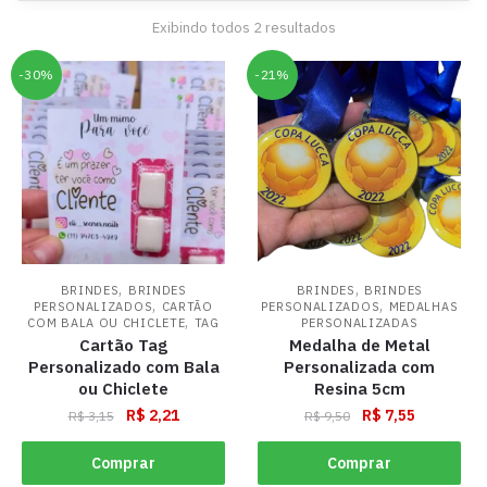
Exibindo todos 2 resultados
-30%
-21%
,
,
BRINDES
BRINDES
BRINDES
BRINDES
,
,
PERSONALIZADOS
CARTÃO
PERSONALIZADOS
MEDALHAS
,
COM BALA OU CHICLETE
TAG
PERSONALIZADAS
Cartão Tag
Medalha de Metal
Personalizado com Bala
Personalizada com
ou Chiclete
Resina 5cm
R$
2,21
R$
7,55
R$
3,15
R$
9,50
Comprar
Comprar