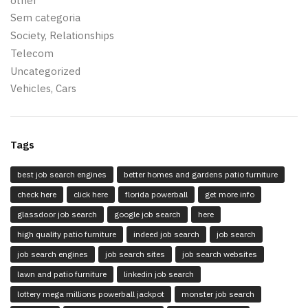
other
Sem categoria
Society, Relationships
Telecom
Uncategorized
Vehicles, Cars
Tags
best job search engines
better homes and gardens patio furniture
check here
click here
florida powerball
get more info
glassdoor job search
google job search
here
high quality patio furniture
indeed job search
job search
job search engines
job search sites
job search websites
lawn and patio furniture
linkedin job search
lottery mega millions powerball jackpot
monster job search