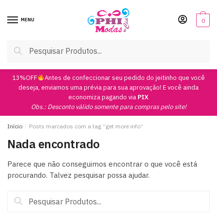
Skip
Skip
to
to
MENU
0
navigation
content
Pesquisar
Pesquisar
por:
13%OFF
Antes de confeccionar seu pedido do jeitinho que você
deseja, enviamos uma prévia para sua aprovação! E você ainda
economiza pagando via
PIX
Obs.: Desconto válido somente para compras pelo site!
Início
/
Posts marcados com a tag “get more info”
Nada encontrado
Parece que não conseguimos encontrar o que você está
procurando. Talvez pesquisar possa ajudar.
Pesquisar
por: