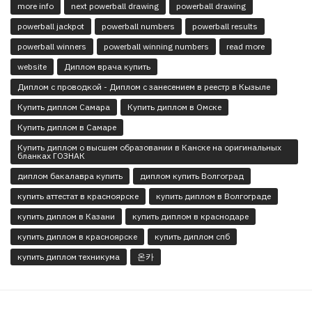
more info
next powerball drawing
powerball drawing
powerball jackpot
powerball numbers
powerball results
powerball winners
powerball winning numbers
read more
website
Диплом врача купить
Диплом с проводкой - Диплом с занесением в реестр в Кызыле
Купить диплом Самара
Купить диплом в Омске
Купить диплом в Самаре
Купить диплом о высшем образовании в Канске на оригинальных
бланках ГОЗНАК
диплом бакалавра купить
диплом купить Волгоград
купить аттестат в красноярске
купить диплом в Волгограде
купить диплом в Казани
купить диплом в краснодаре
купить диплом в красноярске
купить диплом спб
купить диплом техникума
온카