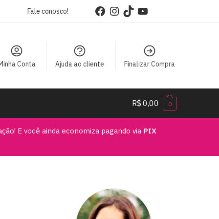
Facebook
Instagram
TikTok
YouTube
Fale conosco!
Minha Conta
Ajuda ao cliente
Finalizar Compra
R$
0,00
0
vação! E você ainda economiza pagando via
PIX