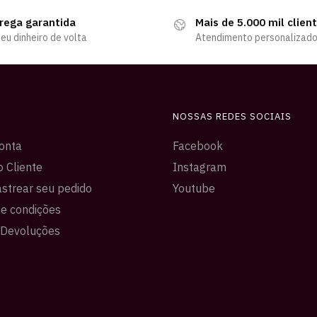
rega garantida
Mais de 5.000 mil clien
eu dinheiro de volta
Atendimento personalizad
NOSSAS REDES SOCIAIS
onta
Facebook
o Cliente
Instagram
strear seu pedido
Youtube
e condições
 Devoluções