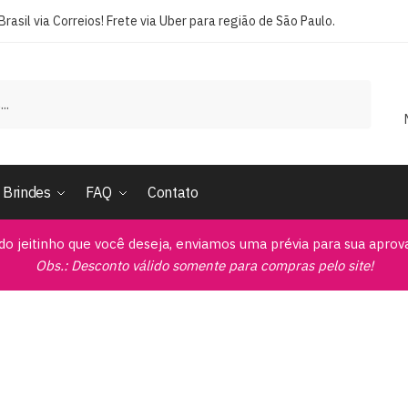
rasil via Correios! Frete via Uber para região de São Paulo.
Brindes
FAQ
Contato
do jeitinho que você deseja, enviamos uma prévia para sua apro
Obs.: Desconto válido somente para compras pelo site!