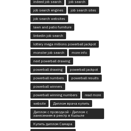
indeed job search
job search
job search engines
job search sites
job search websites
lawn and patio furniture
linkedin job search
lottery mega millions powerball jackpot
monster job search
more info
next powerball drawing
powerball drawing
powerball jackpot
powerball numbers
powerball results
powerball winners
powerball winning numbers
read more
website
Диплом врача купить
Диплом с проводкой - Диплом с
занесением в реестр в Кызыле
Купить диплом Самара