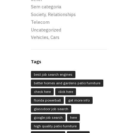
Sem categoria
Society, Relationships
Telecom
Uncategorized
Vehicles, Cars
Tags
best job search engines
better homes and gardens patio furniture
check here
click here
florida powerball
get more info
glassdoor job search
google job search
here
high quality patio furniture