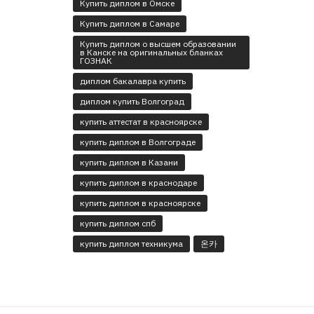
Купить диплом в Омске
Купить диплом в Самаре
Купить диплом о высшем образовании
в Канске на оригинальных бланках
ГОЗНАК
диплом бакалавра купить
диплом купить Волгоград
купить аттестат в красноярске
купить диплом в Волгограде
купить диплом в Казани
купить диплом в краснодаре
купить диплом в красноярске
купить диплом спб
купить диплом техникума
온카