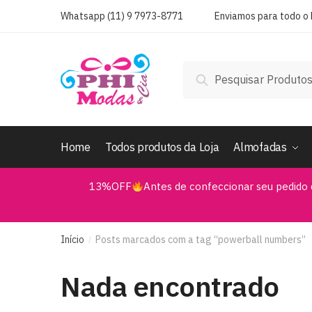
Skip
Skip
Whatsapp (11) 9 7973-8771
Enviamos para todo o B
to
to
navigation
content
Pesquisar
Pesquisar
por:
Home
Todos produtos da Loja
Almofadas
13%OFF
Antes de confeccionar seu pedido 
Início
Posts marcados com a tag “powerball numbers”
/
Nada encontrado