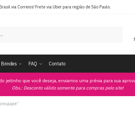
rasil via Correios! Frete via Uber para região de São Paulo.
Brindes
FAQ
Contato
do jeitinho que você deseja, enviamos uma prévia para sua apro
Obs.: Desconto válido somente para compras pelo site!
аснодаре”