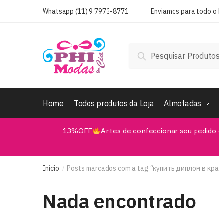
Skip
Skip
Whatsapp (11) 9 7973-8771
Enviamos para todo o B
to
to
navigation
content
Pesquisar
Pesquisar
por:
Home
Todos produtos da Loja
Almofadas
13%OFF
Antes de confeccionar seu pedido 
Início
Posts marcados com a tag “купить диплом в кр
/
Nada encontrado