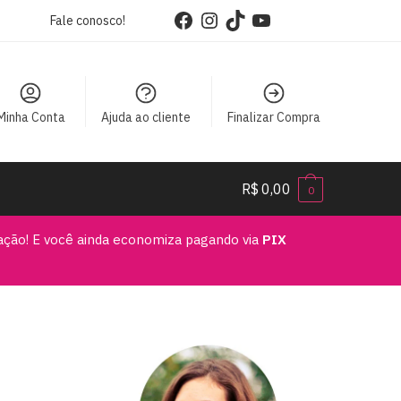
Facebook
Instagram
TikTok
YouTube
Fale conosco!
Minha Conta
Ajuda ao cliente
Finalizar Compra
R$
0,00
0
vação! E você ainda economiza pagando via
PIX