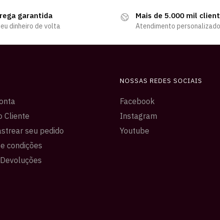
rega garantida
Mais de 5.000 mil clien
eu dinheiro de volta
Atendimento personalizad
NOSSAS REDES SOCIAIS
onta
Facebook
o Cliente
Instagram
strear seu pedido
Youtube
e condições
 Devoluções