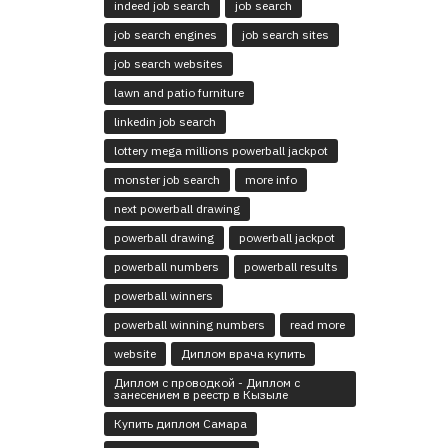
indeed job search
job search
job search engines
job search sites
job search websites
lawn and patio furniture
linkedin job search
lottery mega millions powerball jackpot
monster job search
more info
next powerball drawing
powerball drawing
powerball jackpot
powerball numbers
powerball results
powerball winners
powerball winning numbers
read more
website
Диплом врача купить
Диплом с проводкой - Диплом с
занесением в реестр в Кызыле
Купить диплом Самара