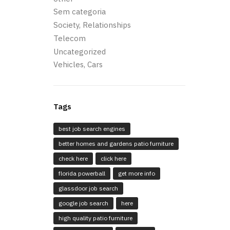
Sem categoria
Society, Relationships
Telecom
Uncategorized
Vehicles, Cars
Tags
best job search engines
better homes and gardens patio furniture
check here
click here
florida powerball
get more info
glassdoor job search
google job search
here
high quality patio furniture