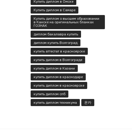
Купить диплом в Омске
Купить диплом в Самаре
Купить диплом о высшем образовании
в Канске на оригинальных бланках
ГОЗНАК
диплом бакалавра купить
диплом купить Волгоград
купить аттестат в красноярске
купить диплом в Волгограде
купить диплом в Казани
купить диплом в краснодаре
купить диплом в красноярске
купить диплом спб
купить диплом техникума
온카