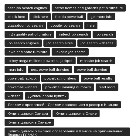
best job search engines
better homes and gardens patio furniture
check here
click here
florida powerball
get more info
glassdoor job search
google job search
here
high quality patio furniture
indeed job search
job search
job search engines
job search sites
job search websites
lawn and patio furniture
linkedin job search
lottery mega millions powerball jackpot
monster job search
more info
next powerball drawing
powerball drawing
powerball jackpot
powerball numbers
powerball results
powerball winners
powerball winning numbers
read more
website
Диплом врача купить
Диплом с проводкой - Диплом с занесением в реестр в Кызыле
Купить диплом Самара
Купить диплом в Омске
Купить диплом в Самаре
Купить диплом о высшем образовании в Канске на оригинальных
бланках ГОЗНАК