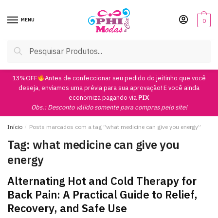
Skip
Skip
to
to
MENU
0
navigation
content
Pesquisar
Pesquisar
por:
13%OFF
Antes de confeccionar seu pedido do jeitinho que você
deseja, enviamos uma prévia para sua aprovação! E você ainda
economiza pagando via
PIX
Obs.: Desconto válido somente para compras pelo site!
Início
/
Posts marcados com a tag “what medicine can give you energy”
Tag:
what medicine can give you
energy
Alternating Hot and Cold Therapy for
Back Pain: A Practical Guide to Relief,
Recovery, and Safe Use